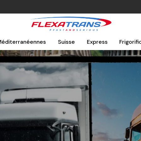
 Méditerranéennes
Suisse
Express
Frigorif