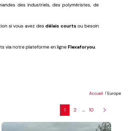
ndes des industriels, des polyméristes, de
tion si vous avez des
délais courts
ou besoin
s via notre plateforme en ligne
Flexaforyou
.
Accueil
Europe
1
2
...
10