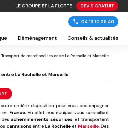
LE GROUPE ET LA FLOTTE
DEVIS GRATUIT
04 13 10 25 40
ique
Déménagement
Conseils & actualités
Transport de marchandises entre La Rochelle et Marseille
ntre La Rochelle et Marseille
ORT
votre entière disposition pour vous accompagner
s
en
France
. En effet nos équipes vous conseillent
nt des
acheminements sécurisés
, et transportent
vos
cargaisons
entre
La Rochelle
et
Marseille
. Des