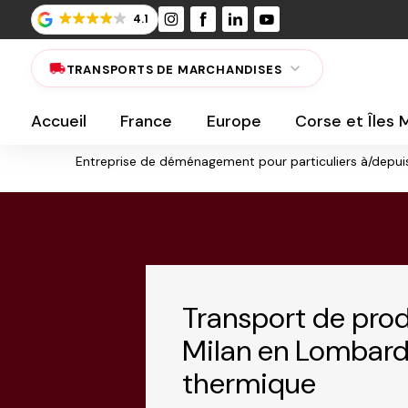
Panneau de gestion des cookies
4.1
local_shipping
expand_more
TRANSPORTS DE MARCHANDISES
Accueil
France
Europe
Corse et Îles
Entreprise de déménagement pour particuliers à/depuis
Transport de pro
Milan en Lombardi
thermique