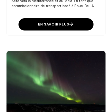
Sète vers la Méditerranée et au-delà. En tant que
commissionnaire de transport basé à Bouc-Bel-A...
EN SAVOIR PLUS