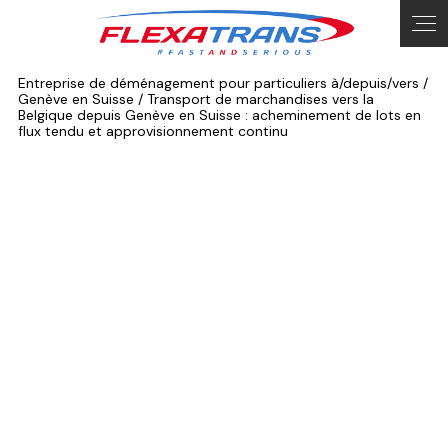
Entreprise de déménagement pour particuliers à/depuis/vers /
Genève en Suisse / Transport de marchandises vers la
Belgique depuis Genève en Suisse : acheminement de lots en
flux tendu et approvisionnement continu
Transport de marchandises vers la
Belgique depuis Genève en Suisse :
acheminement de lots en flux
tendu et approvisionnement
continu
04 13 10 25 40
La proximité géographique du marché belge
impose une grande réactivité pour répondre aux