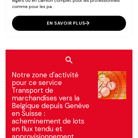
légers ou en camion complet pour les professionnels
comme pour les pa...
EN SAVOIR PLUS
Notre zone d'activité
pour ce service
Transport de
marchandises vers la
Belgique depuis Genève
en Suisse :
acheminement de lots
en flux tendu et
approvisionnement