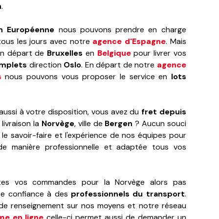
n
.
on Européenne
nous pouvons prendre en charge
ous les jours avec notre
agence d'Espagne
. Mais
en départ de
Bruxelles
en
Belgique
pour livrer vos
mplets
direction
Oslo
. En départ de notre
agence
s
nous pouvons vous proposer le service en
lots
ussi à votre disposition, vous avez du
fret depuis
livraison la
Norvège
, ville de
Bergen
? Aucun souci
le savoir-faire et l'expérience de nos équipes pour
e manière professionnelle et adaptée tous vos
.
utes vos commandes pour la Norvège alors pas
ire confiance à des
professionnels du transport
.
e renseignement sur nos moyens et notre réseau
me en ligne
celle-ci permet aussi de demander un