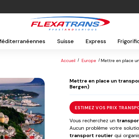
 Méditerranéennes
Suisse
Express
Frigorif
Accueil
Europe
Mettre en place un
Mettre en place un transport
Bergen)
ESTIMEZ VOS PRIX TRANSP
Vous recherchez un
transpor
Aucun problème votre solutio
transport routier
qui organi