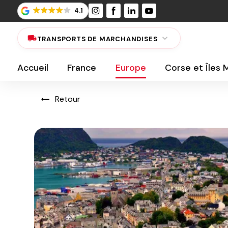
Panneau de gestion des cookies
4.1
expand_more
local_shipping
TRANSPORTS DE MARCHANDISES
Accueil
France
Europe
Corse et Îles
Retour