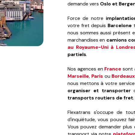
demande vers
Oslo et Berge
Force de notre
implantati
votre fret depuis
Barcelone
t
nous sommes aussi présent 
marchandises en
camions co
au Royaume-Uni à Londre
partiels
.
Nos agences en
France
sont a
Marseille
,
Paris
ou
Bordeaux
nous mettons à votre service 
organiser et transporter
d
transports routiers de fret
Flexatrans s'occupe de to
d'inquiétude, vous pouvez fa
Vous pouvez demander plus d
transport via notre
platefor