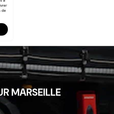
s à
ivrer
s de
R MARSEILLE