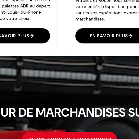
Vitrolles et Rouen nous somme
 palettes ADR au départ
votre entière disposition pour l
int-Louis-du-Rhône
toutes vos expéditions expres
e de votre choix.
marchandises.
SAVOIR PLUS
EN SAVOIR PLUS
UR DE MARCHANDISES SU