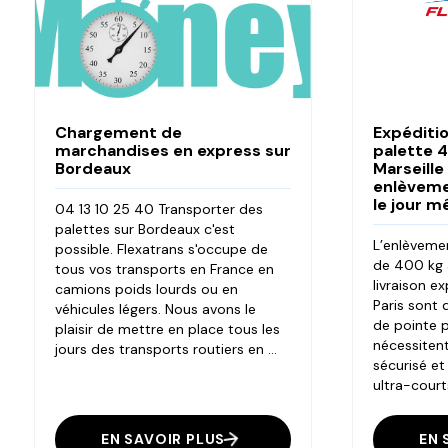
Chargement de
Expéditi
marchandises en express sur
palette 
Bordeaux
Marseille
enlèvemen
le jour 
04 13 10 25 40 Transporter des
palettes sur Bordeaux c'est
L’enlèvemen
possible. Flexatrans s'occupe de
de 400 kg à
tous vos transports en France en
livraison e
camions poids lourds ou en
Paris sont 
véhicules légers. Nous avons le
de pointe p
plaisir de mettre en place tous les
nécessiten
jours des transports routiers en ...
sécurisé et
ultra-courts
EN SAVOIR PLUS
EN 