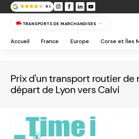
Panneau de gestion des cookies
4.1
expand_more
local_shipping
TRANSPORTS DE MARCHANDISES
Accueil
France
Europe
Corse et Îles
Prix d'un transport routier d
départ de Lyon vers Calvi