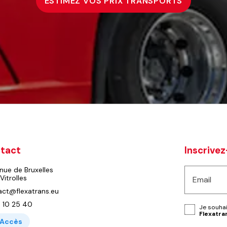
ESTIMEZ VOS PRIX TRANSPORTS
tact
Inscrivez
nue de Bruxelles
Vitrolles
Email
act@flexatrans.eu
 10 25 40
Je souhai
Flexatra
Accès