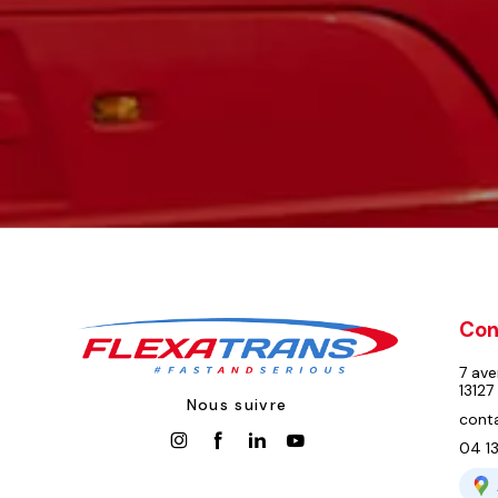
Con
7 ave
13127 
Nous suivre
cont
04 13