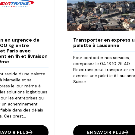
on en urgence de
Transporter en express 
400 kg entre
palette à Lausanne
 et Paris avec
t en 1h et livraison
Pour contacter nos services,
même
composez le 04 13 10 25 40.
Flexatrans peut transporter en
t rapide d’une palette
express une palette à Lausann
 Marseille et sa
Suisse.
xpress le jour même à
des solutions logistiques
our les entreprises qui
t un acheminement
 fiable dans des délais
. Ces prest...
SAVOIR PLUS
EN SAVOIR PLUS