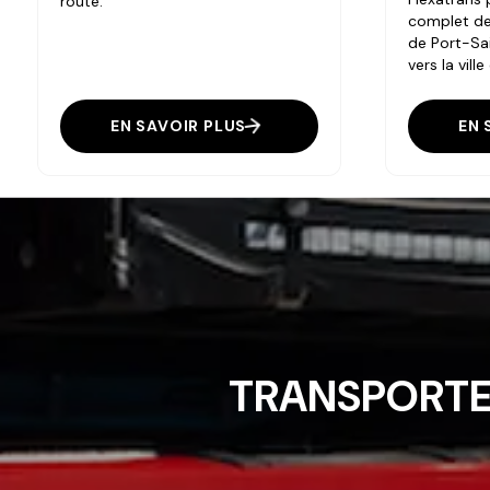
route.
complet de
de Port-Sa
vers la vill
EN SAVOIR PLUS
EN 
TRANSPORTE