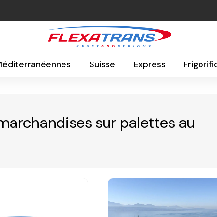
 Méditerranéennes
Suisse
Express
Frigorif
e marchandises sur palettes au