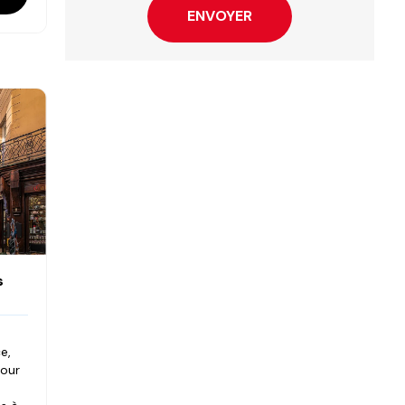
s
e,
our
e